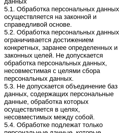
персональных данных, подлежащих
опубликованию или обязательному
раскрытию в соответствии с
федеральным законом.
8. Порядок сбора, хранения, передачи и
других видов обработки персональных
данных
Безопасность персональных данных,
которые обрабатываются Оператором,
обеспечивается путем реализации
правовых, организационных и
технических мер, необходимых для
выполнения в полном объеме
требований действующего
законодательства в области защиты
персональных данных.
8.1. Оператор обеспечивает сохранность
персональных данных и принимает все
возможные меры, исключающие доступ
к персональным данным
неуполномоченных лиц.
8.2. Персональные данные
Пользователя никогда, ни при каких
условиях не будут переданы третьим
лицам, за исключением случаев,