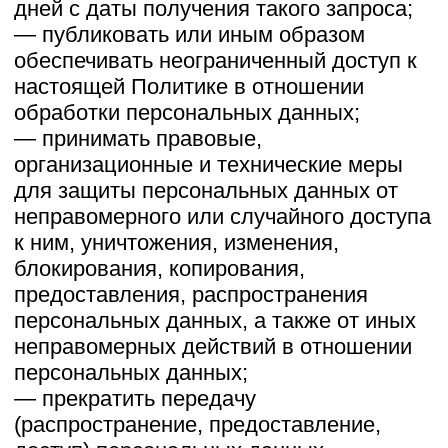
последнего, несут ответственность в
соответствии с законодательством РФ.
5. Принципы обработки персональных
данных
5.1. Обработка персональных данных
осуществляется на законной и
справедливой основе.
5.2. Обработка персональных данных
ограничивается достижением
конкретных, заранее определенных и
законных целей. Не допускается
обработка персональных данных,
несовместимая с целями сбора
персональных данных.
5.3. Не допускается объединение баз
данных, содержащих персональные
данные, обработка которых
осуществляется в целях,
несовместимых между собой.
5.4. Обработке подлежат только
персональные данные, которые
отвечают целям их обработки.
5.5. Содержание и объем
обрабатываемых персональных данных