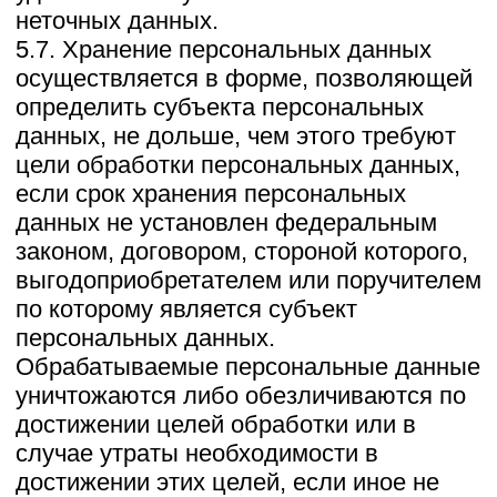
персональных данных, направив
Оператору уведомление посредством
электронной почты на электронный
адрес Оператора
zagorodnyeprostory@yandex.com с
пометкой «Отзыв согласия на обработку
персональных данных».
8.5. Вся информация, которая
собирается сторонними сервисами, в
том числе платежными системами,
средствами связи и другими
поставщиками услуг, хранится и
обрабатывается указанными лицами
(Операторами) в соответствии с их
Пользовательским соглашением и
Политикой конфиденциальности.
Субъект персональных данных и/или с
указанными документами. Оператор не
несет ответственность за действия
третьих лиц, в том числе указанных в
настоящем пункте поставщиков услуг.
8.6. Установленные субъектом
персональных данных запреты на
передачу (кроме предоставления