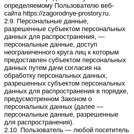
иностранного государства органу власти
иностранного государства,
иностранному физическому или
иностранному юридическому лицу.
2.14. Уничтожение персональных
данных — любые действия, в
результате которых персональные
данные уничтожаются безвозвратно с
невозможностью дальнейшего
восстановления содержания
персональных данных в
информационной системе персональных
данных и/или уничтожаются
материальные носители персональных
данных.
3. Основные права и обязанности
Оператора
3.1. Оператор имеет право:
— получать от субъекта персональных
данных достоверные информацию и/или
документы, содержащие персональные
данные;
— в случае отзыва субъектом
персональных данных согласия на