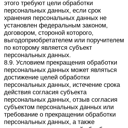
zagorod-prostor@yandex.ru
Политика конфиденциальности
ИП Тинтюк Сергей
ИНН: 663904840571
ОГРНИП: 321665800052156
ОКПО: 2006692844
Юр. адрес: Свердловская обл, р-н
Белоярский, п Прохладный, ул
Новосибирская, д. 9