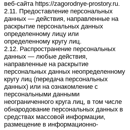
обработку персональных данных, а
также, направления обращения с
требованием о прекращении обработки
персональных данных, Оператор вправе
продолжить обработку персональных
данных без согласия субъекта
персональных данных при наличии
оснований, указанных в Законе о
персональных данных;
— самостоятельно определять состав и
перечень мер, необходимых и
достаточных для обеспечения
выполнения обязанностей,
предусмотренных Законом о
персональных данных и принятыми в
соответствии с ним нормативными
правовыми актами, если иное не
предусмотрено Законом о персональных
данных или другими федеральными
законами.
3.2. Оператор обязан:
— предоставлять субъекту
персональных данных по его просьбе
информацию, касающуюся обработки