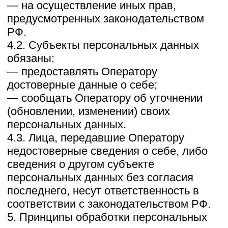
выгодоприобретателем или поручителем
по которому является субъект
персональных данных, а также для
заключения договора по инициативе
субъекта персональных данных или
договора, по которому субъект
персональных данных будет являться
выгодоприобретателем или
поручителем.
7.5. Обработка персональных данных
необходима для осуществления прав и
законных интересов оператора или
третьих лиц либо для достижения
общественно значимых целей при
условии, что при этом не нарушаются
права и свободы субъекта
персональных данных.
7.6. Осуществляется обработка
персональных данных, доступ
неограниченного круга лиц к которым
предоставлен субъектом персональных
данных либо по его просьбе (далее —
общедоступные персональные данные).
7.7. Осуществляется обработка