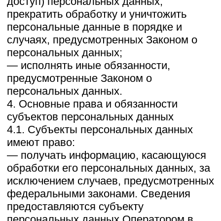
соответствуют заявленным целям
обработки. Не допускается
избыточность обрабатываемых
персональных данных по отношению к
заявленным целям их обработки.
5.6. При обработке персональных
данных обеспечивается точность
персональных данных, их
достаточность, а в необходимых случаях
и актуальность по отношению к целям
обработки персональных данных.
Оператор принимает необходимые меры
и/или обеспечивает их принятие по
удалению или уточнению неполных или
неточных данных.
5.7. Хранение персональных данных
осуществляется в форме, позволяющей
определить субъекта персональных
данных, не дольше, чем этого требуют
цели обработки персональных данных,
если срок хранения персональных
данных не установлен федеральным
законом, договором, стороной которого,
выгодоприобретателем или поручителем