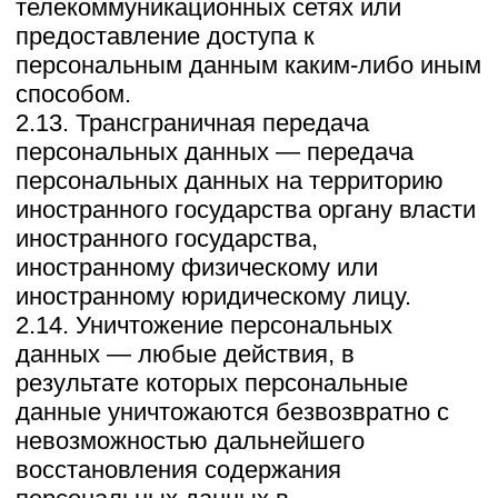
его персональных данных;
— организовывать обработку
персональных данных в порядке,
установленном действующим
законодательством РФ;
— отвечать на обращения и запросы
субъектов персональных данных и их
законных представителей в
соответствии с требованиями Закона о
персональных данных;
— сообщать в уполномоченный орган по
защите прав субъектов персональных
данных по запросу этого органа
необходимую информацию в течение 10
дней с даты получения такого запроса;
— публиковать или иным образом
обеспечивать неограниченный доступ к
настоящей Политике в отношении
обработки персональных данных;
— принимать правовые,
организационные и технические меры
для защиты персональных данных от
неправомерного или случайного доступа
к ним, уничтожения, изменения,
блокирования, копирования,