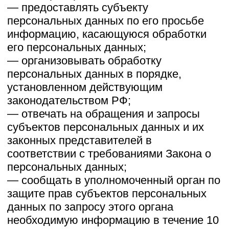
— на отзыв согласия на обработку
персональных данных, а также, на
направление требования о прекращении
обработки персональных данных;
— обжаловать в уполномоченный орган
по защите прав субъектов персональных
данных или в судебном порядке
неправомерные действия или
бездействие Оператора при обработке
его персональных данных;
— на осуществление иных прав,
предусмотренных законодательством
РФ.
4.2. Субъекты персональных данных
обязаны:
— предоставлять Оператору
достоверные данные о себе;
— сообщать Оператору об уточнении
(обновлении, изменении) своих
персональных данных.
4.3. Лица, передавшие Оператору
недостоверные сведения о себе, либо
сведения о другом субъекте
персональных данных без согласия