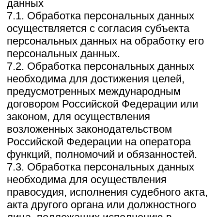
персональных данных.
8.9. Условием прекращения обработки
персональных данных может являться
достижение целей обработки
персональных данных, истечение срока
действия согласия субъекта
персональных данных, отзыв согласия
субъектом персональных данных или
требование о прекращении обработки
персональных данных, а также
выявление неправомерной обработки
персональных данных.
9. Перечень действий, производимых
Оператором с полученными
персональными данными
9.1. Оператор осуществляет сбор,
запись, систематизацию, накопление,
хранение, уточнение (обновление,
изменение), извлечение, использование,
передачу (распространение,
предоставление, доступ),
обезличивание, блокирование, удаление
и уничтожение персональных данных.
9.2. Оператор осуществляет