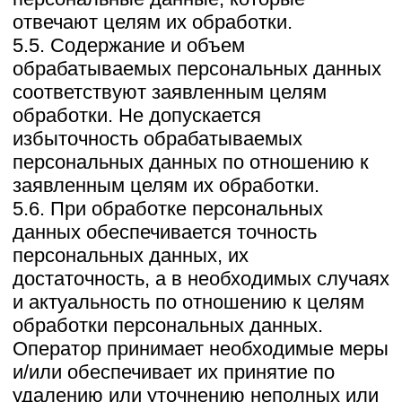
связанных с исполнением действующего
законодательства либо в случае, если
субъектом персональных данных дано
согласие Оператору на передачу данных
третьему лицу для исполнения
обязательств по гражданско-правовому
договору.
8.3. В случае выявления неточностей в
персональных данных, Пользователь
может актуализировать их
самостоятельно, путем направления
Оператору уведомление на адрес
электронной почты Оператора
zagorodnyeprostory@yandex.com с
пометкой «Актуализация персональных
данных».
8.4. Срок обработки персональных
данных определяется достижением
целей, для которых были собраны
персональные данные, если иной срок
не предусмотрен договором или
действующим законодательством.
Пользователь может в любой момент
отозвать свое согласие на обработку