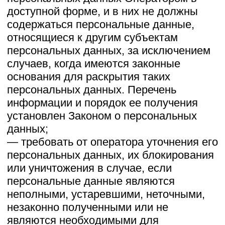
по которому является субъект
персональных данных.
Обрабатываемые персональные данные
уничтожаются либо обезличиваются по
достижении целей обработки или в
случае утраты необходимости в
достижении этих целей, если иное не
предусмотрено федеральным законом.
6. Цели обработки персональных
данных
Цель обработкиинформирование
Пользователя посредством отправки
электронных писемПерсональные
данныефамилия, имя, отчество
электронный адрес
номера телефонов
Правовые основанияуставные
(учредительные) документы
Оператора
Виды обработки персональных
данныхСбор, запись, систематизация,
накопление, хранение, уничтожение и
обезличивание персональных данных
7. Условия обработки персональных