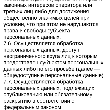
физических лиц, иностранных
юридических лиц, которым планируется
трансграничная передача персональных
данных, соответствующие сведения.
11. Конфиденциальность персональных
данных
Оператор и иные лица, получившие
доступ к персональным данным,
обязаны не раскрывать третьим лицам и
не распространять персональные
данные без согласия субъекта
персональных данных, если иное не
предусмотрено федеральным законом.
12. Заключительные положения
12.1. Пользователь может получить
любые разъяснения по интересующим
вопросам, касающимся обработки его
персональных данных, обратившись к
Оператору с помощью электронной
почты zagorodnyeprostory@yandex.com.
12.2. В данном документе будут
отражены любые изменения политики
обработки персональных данных
Оператором. Политика действует