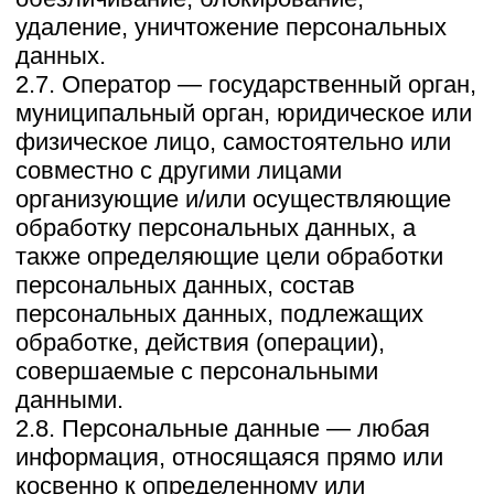
веб-сайта https://zagorodnye-prostory.ru.
2.11. Предоставление персональных
данных — действия, направленные на
раскрытие персональных данных
определенному лицу или
определенному кругу лиц.
2.12. Распространение персональных
данных — любые действия,
направленные на раскрытие
персональных данных неопределенному
кругу лиц (передача персональных
данных) или на ознакомление с
персональными данными
неограниченного круга лиц, в том числе
обнародование персональных данных в
средствах массовой информации,
размещение в информационно-
телекоммуникационных сетях или
предоставление доступа к
персональным данным каким-либо иным
способом.
2.13. Трансграничная передача
персональных данных — передача
персональных данных на территорию