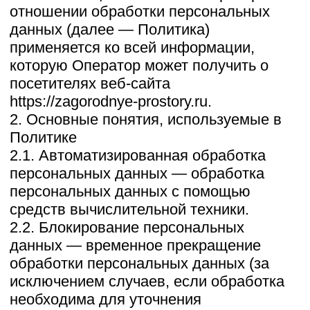
обработки персональных данных (за
исключением случаев, если обработка
необходима для уточнения
персональных данных).
2.3. Веб-сайт — совокупность
графических и информационных
материалов, а также программ для ЭВМ
и баз данных, обеспечивающих их
доступность в сети интернет по сетевому
адресу https://zagorodnye-prostory.ru.
2.4. Информационная система
персональных данных — совокупность
содержащихся в базах данных
персональных данных и
обеспечивающих их обработку
информационных технологий и
технических средств.
2.5. Обезличивание персональных
данных — действия, в результате
которых невозможно определить без
использования дополнительной
информации принадлежность
персональных данных конкретному
Пользователю или иному субъекту