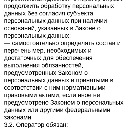
доступной форме, и в них не должны
содержаться персональные данные,
относящиеся к другим субъектам
персональных данных, за исключением
случаев, когда имеются законные
основания для раскрытия таких
персональных данных. Перечень
информации и порядок ее получения
установлен Законом о персональных
данных;
— требовать от оператора уточнения его
персональных данных, их блокирования
или уничтожения в случае, если
персональные данные являются
неполными, устаревшими, неточными,
незаконно полученными или не
являются необходимыми для
заявленной цели обработки, а также
принимать предусмотренные законом
меры по защите своих прав;
— выдвигать условие предварительного
согласия при обработке персональных
данных в целях продвижения на рынке
товаров, работ и услуг;