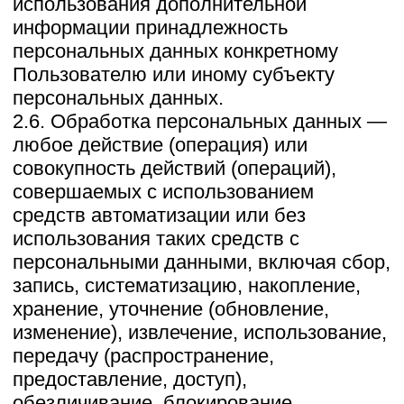
персональных данных, подлежащих
обработке, действия (операции),
совершаемые с персональными
данными.
2.8. Персональные данные — любая
информация, относящаяся прямо или
косвенно к определенному или
определяемому Пользователю веб-
сайта https://zagorodnye-prostory.ru.
2.9. Персональные данные,
разрешенные субъектом персональных
данных для распространения, —
персональные данные, доступ
неограниченного круга лиц к которым
предоставлен субъектом персональных
данных путем дачи согласия на
обработку персональных данных,
разрешенных субъектом персональных
данных для распространения в порядке,
предусмотренном Законом о
персональных данных (далее —
персональные данные, разрешенные
для распространения).
2.10. Пользователь — любой посетитель