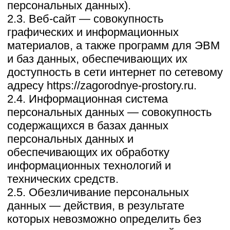
персональных данных.
2.6. Обработка персональных данных —
любое действие (операция) или
совокупность действий (операций),
совершаемых с использованием
средств автоматизации или без
использования таких средств с
персональными данными, включая сбор,
запись, систематизацию, накопление,
хранение, уточнение (обновление,
изменение), извлечение, использование,
передачу (распространение,
предоставление, доступ),
обезличивание, блокирование,
удаление, уничтожение персональных
данных.
2.7. Оператор — государственный орган,
муниципальный орган, юридическое или
физическое лицо, самостоятельно или
совместно с другими лицами
организующие и/или осуществляющие
обработку персональных данных, а
также определяющие цели обработки
персональных данных, состав